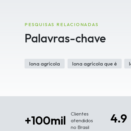
PESQUISAS RELACIONADAS
Palavras-chave
lona agrícola
lona agrícola que é
Clientes
4.9
+100mil
atendidos
no Brasil