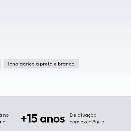
lona agrícola preta e branca
+15 anos
a no
De atuação
onal
com excelência